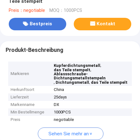
Teile stempelt
Preis：negotiable
MOQ：1000PCS
Bestpreis
Kontakt
Produkt-Beschreibung
,
Kupferdichtungsmetall
,
das Teile stempelt
Markieren
Ablassschraube-
Dichtungsmetallstempeln
,
,
Dichtungsmetall
das Teile stempelt
Herkunftsort
China
Lieferzeit
25days
Markenname
DX
Min Bestellmenge
1000PCS
Preis
negotiable
Sehen Sie mehr an