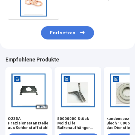
Teile stempelt
Fortsetzen
Empfohlene Produkte
Q235A
50000000 Stück
kundenspezifi
Präzisionsstanzteile
Mold Life
Blech 1000pc
aus Kohlenstoffstahl
Balkenaufhänger
das Dienstleis
±0,01 mm Toleranz
stempelt