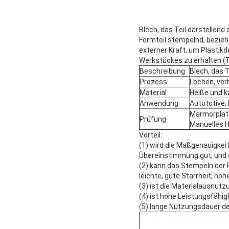
Blech, das Teil darstellend
Formteil stempelnd, bezieht
externer Kraft, um Plastik
Werkstückes zu erhalten (T
Beschreibung
Blech, das T
Prozess
Lochen, ver
Material
Heiße und k
Anwendung
Autototive,
Marmorplat
Prüfung
Manuelles 
Vorteil:
(1) wird die Maßgenauigkeit 
Übereinstimmung gut, und s
(2) kann das Stempeln der
leichte, gute Starrheit, h
(3) ist die Materialausnutz
(4) ist hohe Leistungsfähig
(5) lange Nutzungsdauer de