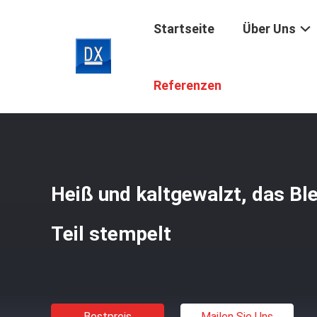
Startseite
Über Uns
Startseite
/
Produkte
/
Blech-Herstellungen
/
Heiß Und K
Referenzen
Heiß und kaltgewalzt, das Ble
Teil stempelt
Bestpreis
Mailen Sie Uns