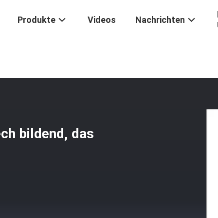
Produkte
Videos
Nachrichten
altgewalzt, Das Blech Bildend, Das Teil Stempelt
ch bildend, das