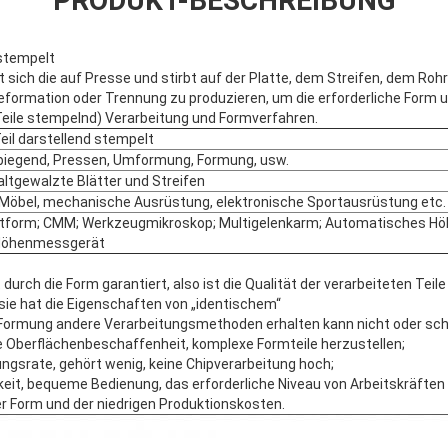
PRODUKT-BESCHREIBUNG
 stempelt
 sich die auf Presse und stirbt auf der Platte, dem Streifen, dem Rohr
deformation oder Trennung zu produzieren, um die erforderliche Form 
eile stempelnd) Verarbeitung und Formverfahren.
eil darstellend stempelt
biegend, Pressen, Umformung, Formung, usw.
altgewalzte Blätter und Streifen
 Möbel, mechanische Ausrüstung, elektronische Sportausrüstung etc.
tform; CMM; Werkzeugmikroskop; Multigelenkarm; Automatisches H
Höhenmessgerät
durch die Form garantiert, also ist die Qualität der verarbeiteten Teile s
ie hat die Eigenschaften von „identischem“
 Formung andere Verarbeitungsmethoden erhalten kann nicht oder sch
ohe Oberflächenbeschaffenheit, komplexe Formteile herzustellen;
ungsrate, gehört wenig, keine Chipverarbeitung hoch;
keit, bequeme Bedienung, das erforderliche Niveau von Arbeitskräften 
r Form und der niedrigen Produktionskosten.