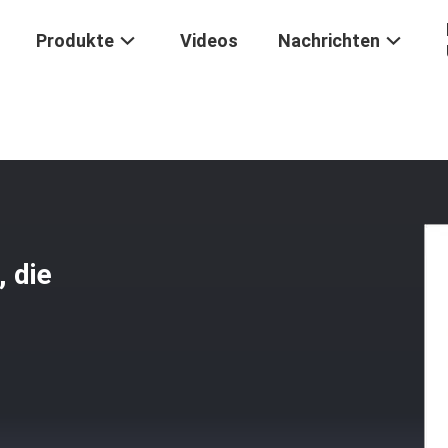
Produkte
Videos
Nachrichten
/
Schlauchklammer IATF16949, Die Automobilteile Stempelt
 die