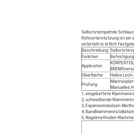
Selbststempelnde Schlau
Rohrunterstützung ist ein s
unterteilt in örtlich festg
Beschreibung
Selbststem
Funktion
Befestigun
KÖRPERTEIL
Applicaton
BREMSversa
Oberfläche
Helles Lech
Marmorplat
Prüfung
Manuelles 
1, eingebettete Klammerins
2, schweißende Klammerins
3, Expansionsbolzen-Metho
4, Bandklammerinstallation
5, Nagelmethoden-Klammeri