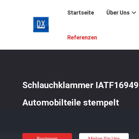
Startseite
Über Uns
Startseite
/
Produkte
/
Selbstmetall, Das Teile Stempelt
Referenzen
Schlauchklammer IATF16949,
Automobilteile stempelt
Bestpreis
Mailen Sie Uns