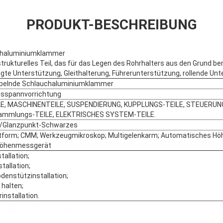
PRODUKT-BESCHREIBUNG
chaluminiumklammer
trukturelles Teil, das für das Legen des Rohrhalters aus den Grund be
elegte Unterstützung, Gleithalterung, Führerunterstützung, rollende Un
pelnde Schlauchaluminiumklammer
gsspannvorrichtung
E, MASCHINENTEILE, SUSPENDIERUNG, KUPPLUNGS-TEILE, STEUERUNG
mmlungs-TEILE, ELEKTRISCHES SYSTEM-TEILE.
-/Glanzpunkt-Schwarzes
tform; CMM; Werkzeugmikroskop; Multigelenkarm; Automatisches H
Höhenmessgerät
tallation;
tallation;
denstützinstallation;
 halten;
nstallation.