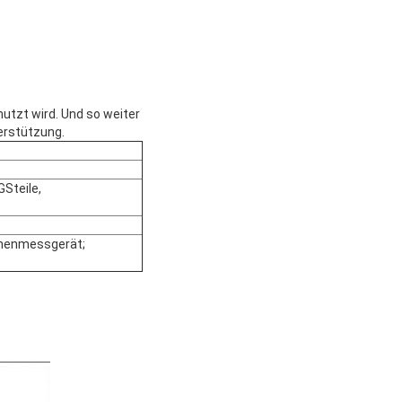
nutzt wird. Und so weiter
terstützung.
Steile,
öhenmessgerät;