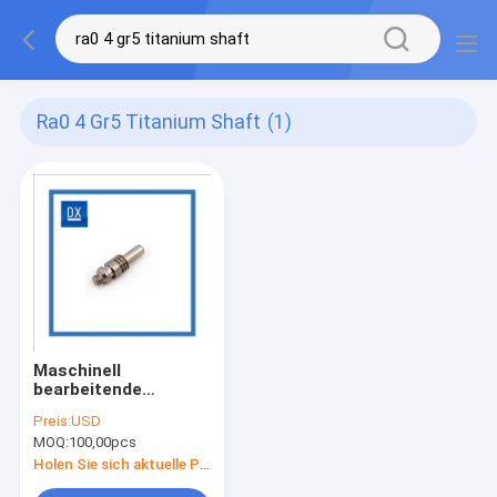
Ra0 4 Gr5 Titanium Shaft
(1)
Maschinell
bearbeitende
Titanteile CNC Ra0.4,
Preis:
USD
Titanrundkopf der
MOQ:
100,00pcs
wellen-Gr5 mit Faden
Holen Sie sich aktuelle Preis