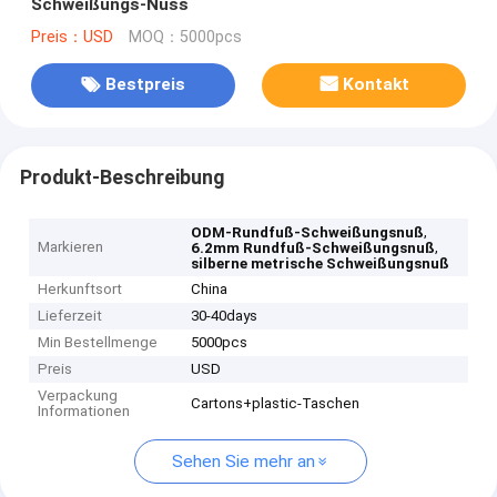
Schweißungs-Nuss
Preis：USD
MOQ：5000pcs
Bestpreis
Kontakt
Produkt-Beschreibung
,
ODM-Rundfuß-Schweißungsnuß
Markieren
,
6.2mm Rundfuß-Schweißungsnuß
silberne metrische Schweißungsnuß
Herkunftsort
China
Lieferzeit
30-40days
Min Bestellmenge
5000pcs
Preis
USD
Verpackung
Cartons+plastic-Taschen
Informationen
Sehen Sie mehr an