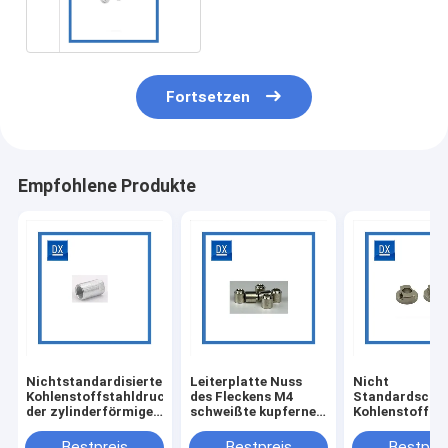
Schweißungs-Nuss
Fortsetzen
Empfohlene Produkte
Nichtstandardisierter
Leiterplatte Nuss
Nicht
Kohlenstoffstahldruck,
des Fleckens M4
Standardschw
der zylinderförmige
schweißte kupfernes
Kohlenstoffst
gerändelte innere
Spalte PWB-
4,8 M5 schwei
schweißende Nuss
Motherboard
Sockelnuß
Bestpreis
Bestpreis
Bestprei